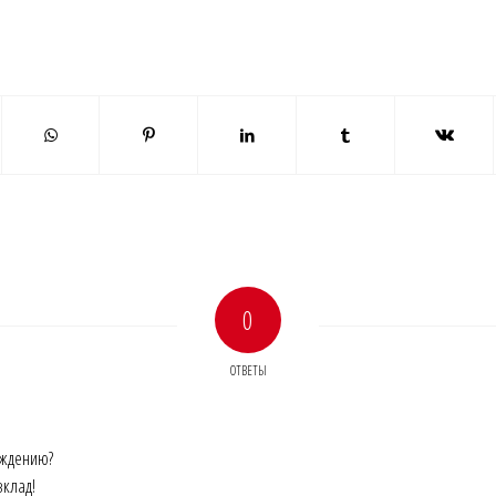
0
ОТВЕТЫ
уждению?
вклад!